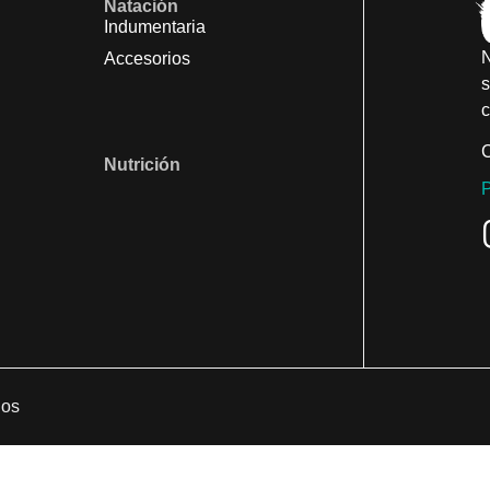
Natación
Indumentaria
N
Accesorios
s
c
C
Nutrición
P
dos