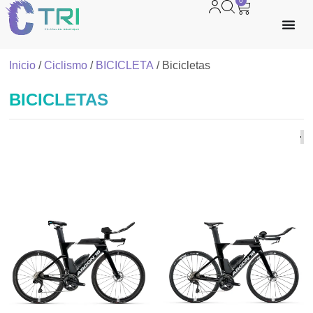
0
Inicio
/
Ciclismo
/
BICICLETA
/ Bicicletas
BICICLETAS
Fil