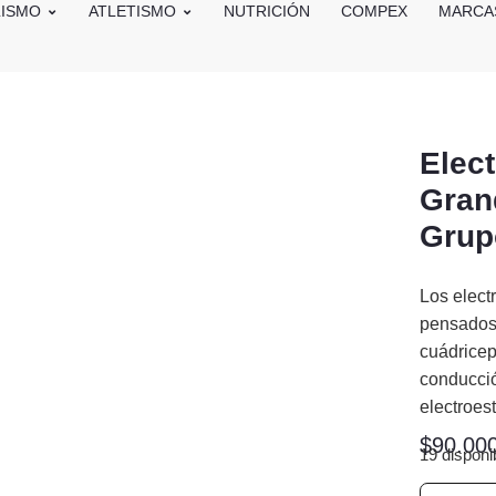
LISMO
ATLETISMO
NUTRICIÓN
COMPEX
MARCA
Elec
Gran
Grup
Los elec
pensados
cuádricep
conducció
electroes
$
90.00
19 disponi