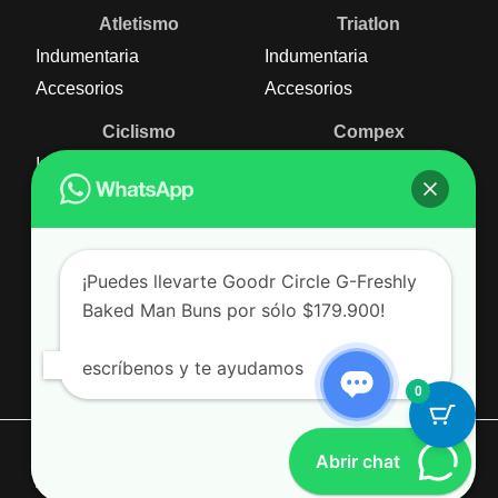
Atletismo
Triatlon
Indumentaria
Indumentaria
Accesorios
Accesorios
Ciclismo
Compex
Indumentaria
Nutrición
Accesorios
Equipos
Natación
¡Puedes llevarte Goodr Circle G-Freshly
Indumentaria
Baked Man Buns por sólo $179.900!
Accesorios
escríbenos y te ayudamos
0
Abrir chat
Compratri 2025 | Derechos
Derechos
reservados
reservados