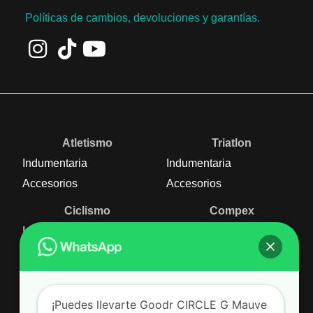
Políticas de cambios, devoluciones y garantías.
Atletismo
Triatlon
Indumentaria
Indumentaria
Accesorios
Accesorios
Ciclismo
Compex
Indumentaria
Nutrición
Accesorios
Equipos
Natación
¡Puedes llevarte Goodr CIRCLE G Mauve