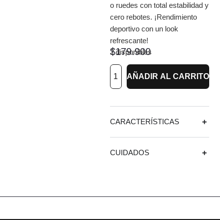
o ruedes con total estabilidad y
cero rebotes. ¡Rendimiento
deportivo con un look
refrescante!
$
179.900
2 disponibles
AÑADIR AL CARRITO
CARACTERÍSTICAS
CUIDADOS