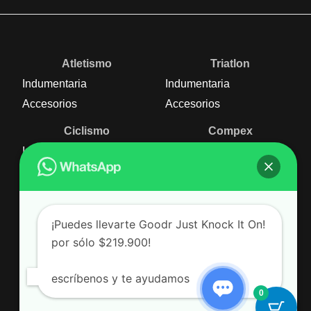
Atletismo
Triatlon
Indumentaria
Indumentaria
Accesorios
Accesorios
Ciclismo
Compex
Indumentaria
Nutrición
Accesorios
Equipos
Natación
¡Puedes llevarte Goodr Just Knock It On!
Indumentaria
por sólo $219.900!
Accesorios
escríbenos y te ayudamos
0