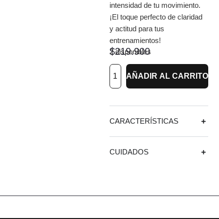
intensidad de tu movimiento.
¡El toque perfecto de claridad
y actitud para tus
entrenamientos!
$
219.900
2 disponibles
AÑADIR AL CARRITO
CARACTERÍSTICAS
CUIDADOS