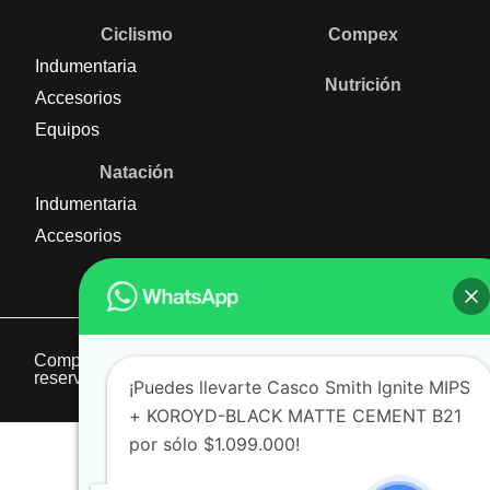
Ciclismo
Compex
Indumentaria
Nutrición
Accesorios
Equipos
Natación
Indumentaria
Accesorios
Compratri 2025 | Derechos
Derechos
reservados
reservados
¡Puedes llevarte Casco Smith Ignite MIPS
+ KOROYD-BLACK MATTE CEMENT B21
por sólo $1.099.000!